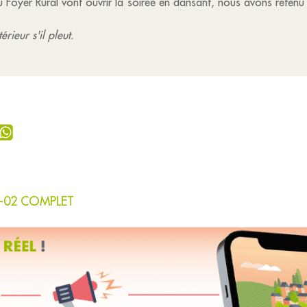
 Foyer Rural vont ouvrir la soirée en dansant, nous avons retenu l
rieur s'il pleut.
20-02 COMPLET