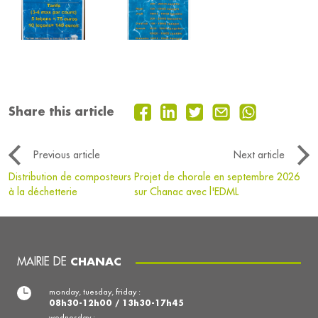
Share this article
Previous article
Next article
Distribution de composteurs
Projet de chorale en septembre 2026
à la déchetterie
sur Chanac avec l'EDML
MAIRIE DE
CHANAC
monday, tuesday, friday :
08h30-12h00 / 13h30-17h45
wednesday :