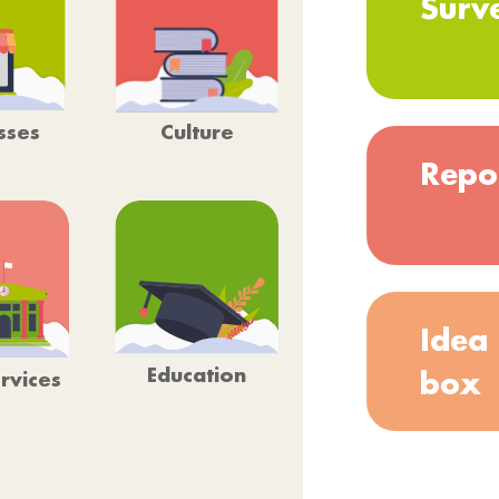
Surv
Culture
sses
Repo
Idea
Education
box
ervices