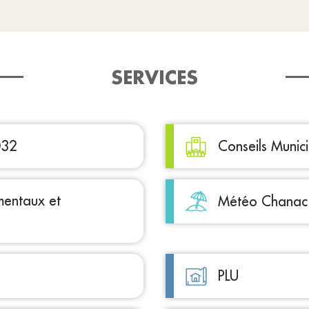
SERVICES
032
Conseils Munic
mentaux et
Météo Chanac
PLU