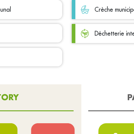
munal
Crèche municip
Déchetterie in
TORY
P