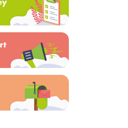
ey
rt