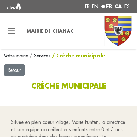
FR_CA
FR
EN
ES
MAIRIE DE CHANAC
/ Crèche municipale
Votre mairie
/
Services
Retour
CRÈCHE MUNICIPALE
Située en plein coeur village, Marie Funten, la directrice
et son équipe accueillent vos enfants entre 0 et 3 ans
au quotidien dans des locaux magnifiques. Le