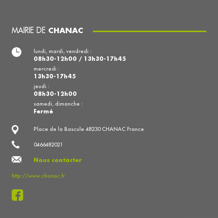
MAIRIE DE
CHANAC
lundi, mardi, vendredi :
08h30-12h00 / 13h30-17h45
mercredi :
13h30-17h45
jeudi :
08h30-12h00
samedi, dimanche :
Fermé
Place de la Bascule 48230 CHANAC France
0466482021
Nous contacter
http://www.chanac.fr