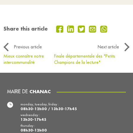
Share this article
Previous article
Next article
Mieux connaître notre
Finale départementale des "Petits
intercommunalité
Champions de la lecture"
MAIRIE DE
CHANAC
monday, tuesday, friday :
08h30-12h00 / 13h30-17h45
wednesday :
13h30-17h45
thursday :
08h30-12h00