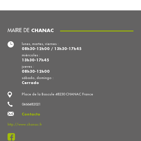
MAIRIE DE
CHANAC
lunes, martes, viernes :
08h30-12h00 / 13h30-17h45
miércoles :
13h30-17h45
jueves :
08h30-12h00
sábado, domingo :
Cerrado
Place de la Bascule 48230 CHANAC France
0466482021
Contacto
http://www.chanac.fr