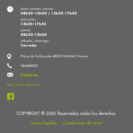
lunes, martes, viernes :
08h30-12h00 / 13h30-17h45
miércoles :
13h30-17h45
jueves :
08h30-12h00
sábado, domingo :
Cerrado
Place de la Bascule 48230 CHANAC France
0466482021
Contacto
http://www.chanac.fr
COPYRIGHT © 2026. Reservados todos los derechos.
Avisos legales
Condiciones de venta